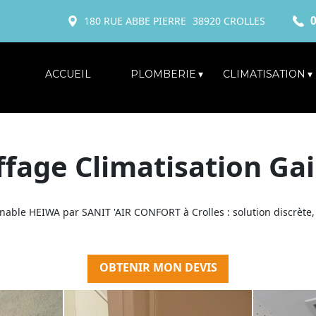
0
180 RUE ABBE PIERRE
38920
CROLLES
ACCUEIL
PLOMBERIE
CLIMATISATION
fage Climatisation Ga
inable HEIWA par SANIT 'AIR CONFORT à Crolles : solution discrète
OBTENIR MON DEVIS