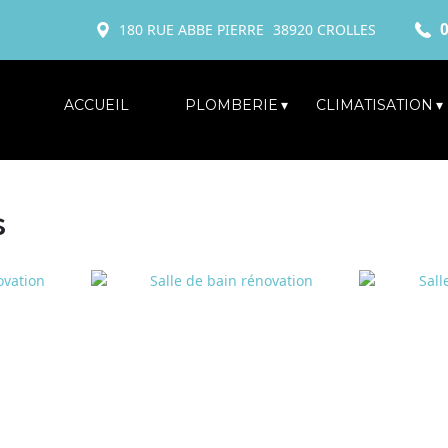
0
180 RUE ABBE PIERRE
38920
CROLLES
ACCUEIL
PLOMBERIE
CLIMATISATION
s