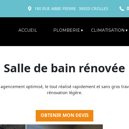
0
180 RUE ABBE PIERRE
38920
CROLLES
ACCUEIL
PLOMBERIE
CLIMATISATION
Salle de bain rénovée
gencement optimisé, le tout réalisé rapidement et sans gros trava
rénovation légère.
OBTENIR MON DEVIS